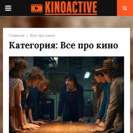
П
Е
Главная
Все про кино
Р
Категория: Все про кино
В
И
Ч
Н
О