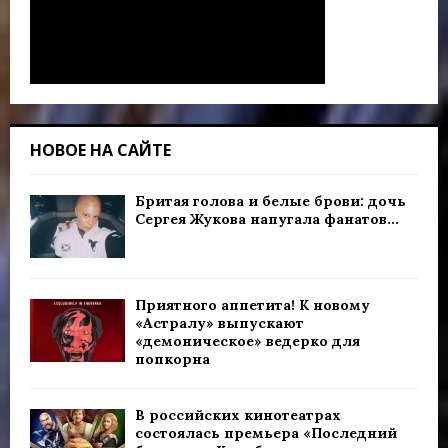
и
с
е
й
НОВОЕ НА САЙТЕ
Бритая голова и белые брови: дочь
Сергея Жукова напугала фанатов...
Приятного аппетита! К новому
«Астралу» выпускают
«демоническое» ведерко для
попкорна
В российских кинотеатрах
состоялась премьера «Последний