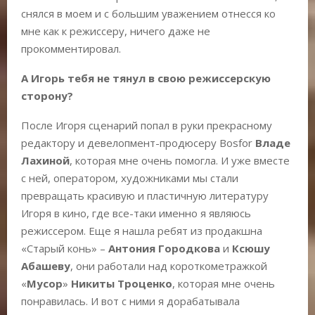
снялся в моем и с большим уважением отнесся ко
мне как к режиссеру, ничего даже не
прокомментировал.
А Игорь тебя не тянул в свою режиссерскую
сторону?
После Игоря сценарий попал в руки прекрасному
редактору и девелопмент-продюсеру Bosfor
Владе
Лахиной
, которая мне очень помогла. И уже вместе
с ней, оператором, художниками мы стали
превращать красивую и пластичную литературу
Игоря в кино, где все-таки именно я являюсь
режиссером. Еще я нашла ребят из продакшна
«Старый конь» –
Антония Городкова
и
Ксюшу
Абашеву
, они работали над короткометражкой
«
Мусор
»
Никиты Троценко
, которая мне очень
понравилась. И вот с ними я дорабатывала