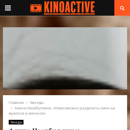
П
Е
Р
В
И
Ч
Н
Главная
Звезды
Алина Насибуллина: «Невозможно разделить кино на
мужское и женское»
О
Звезды