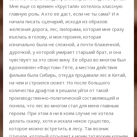
Мне еще со времен «Хрусталя» хотелось классную
главную роль. А кто ее даст, если не ты сама? И я
начала писать сценарий, исходя из образов:
железная дорога, лес, пилорама, которая мне сразу
въелась в голову, и моя героиня, которая
изначально была не сложной, а почти блаженной,
дурочкой, у которой умирает старший брат, и она
чувствует за это свою вину. Ее образ во многом был
вдохновлен «Фаустом» Гёте, а местом действия
фильма была Сибирь, откуда продавали лес в Китай,
на чем и строился сюжет. Но после большого
количества драфтов я решила уйти от такой
производственно-политической составляющей и
поняла, что лес во многом стал для меня главным
героем. При этом я ни в коем случае не хотела
делать сказку, хотя и искала некое существо,
которое можно встретить в лесу. Так возник
Шурале, который отсылает к моим татарским корням