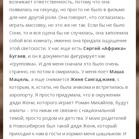
возникает ответственность, потому что она
появилась на секунду, но просто не было в фильме
для нее другой роли. Она говорит, что согласилась
играть массовку, но это же не так. Если бы не было
Сони, то и вся сцена бы не случилась, она заполнила
собой всю комнату, именно она придала ощущение
этой светскости. У нас еще есть
Сергей «Африка»
Бугаев
, и он в документах фигурирует как
«групповка». И для меня сначала это было очень
странно, но потом я смирилась. У меня поет
Маша
Мацель
, а еще снимается
Женя Сангаджиев
, с
которым, я, кстати, не была знакома и встретилась в
аэропорту. Я просто придумала, что в окружении
дяди Жени, которого играет Роман Михайлов, будут
азиаты – это никак не связано с национальной
темой, просто родом из детства. У моих родителей
в Новосибирске был такой дядя Женя, который
приходил к нам в гости и кормил меня шашлыком. И