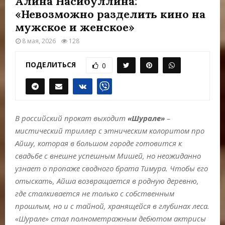
Алина Насибуллина:
Е
«Невозможно разделить кино на
мужское и женское»
М
8 мая, 2026
128
Е
ПОДЕЛИТЬСЯ
0
Н
Ю
В российский прокат выходит
«
Шурале
»
–
мистический триллер с этническим колоритом про
Айшу, которая в большом городе готовится к
свадьбе с внешне успешным Мишей, но неожиданно
узнает о пропаже сводного брата Тимура. Чтобы его
отыскать, Айша возвращается в родную деревню,
где сталкивается не только с собственным
прошлым, но и с тайной, хранящейся в глубинах леса.
«Шурале» стал полнометражным дебютом актрисы