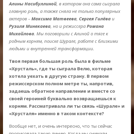
Алины Насибуллиной
, в котором она сама сыграла
главную роль, а также сняла не только популярных
актеров –
Максима Матвеева
,
Сергея Гилёва
и
Рузиля Минекаева
, но и режиссера
Романа
Михайлова
. Мы поговорили с Алиной о тяге к
родным корням, поиске Шурале, работе с близкими
людьми и внутренней трансформации.
Твоя первая большая роль была в фильме
«
Хрусталь
», где ты сыграла Велю, которая
хотела уехать в другую страну. В первом
режиссерском полном метре ты, напротив,
задаешь обратное направление и вместе со
своей героиней буквально возвращаешься к
корням. Рассматривала ли ты связь «Шурале» и
«Хрусталя» именно в таком контексте?
Вообще нет, и очень интересно, что ты сейчас
прорисовала такую линию. Когда мы снимали