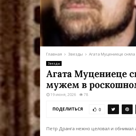
Главная
Звезды
Агата Муцениеце сняла
Звезды
Агата Муцениеце с
мужем в роскошно
19 июня, 2026
78
ПОДЕЛИТЬСЯ
0
Петр Дранга нежно целовал и обнимал а