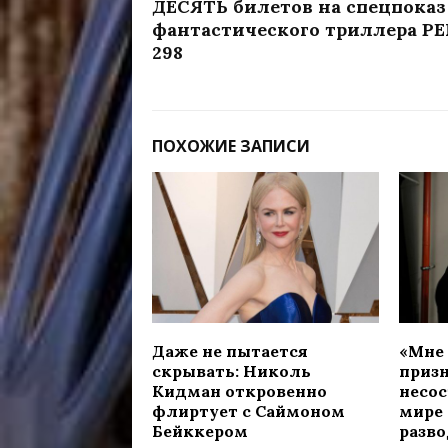
ДЕСЯТЬ билетов на спецпоказ
фантастического триллера Р
298
ПОХОЖИЕ ЗАПИСИ
Даже не пытается
«Мне 
скрывать: Николь
приз
Кидман откровенно
несос
флиртует с Саймоном
мире 
Бейккером
разво