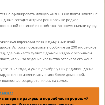
тся не афишировать личную жизнь. Они почти ничего не
я. Однако сегодня актриса решилась не редкое
роскошной гостиной их особняка. Во время съемки супруг
Муцениеце переехала жить к мужу в элитный
оссе. Актриса поселилась в особняке за 200 миллионов
д, где она часто гуляет с дочкой. Рядом с особняком
ивает, чтобы за ведение хозяйства отвечала его жена.
усте 2025 года, а уже в декабре у них родилась дочка
 кардинально изменилась: стала более домашней,
и полностью сосредоточилась на семье.
также:
в впервые раскрыла подробности родов: «Я
одящая, было много левого народу»