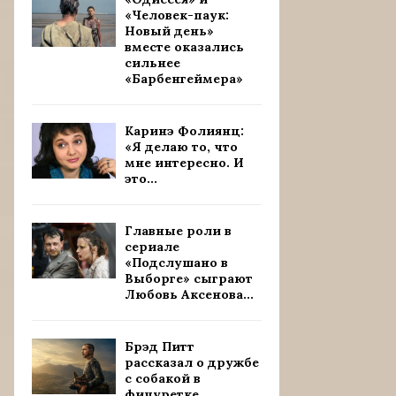
«Человек-паук:
Новый день»
вместе оказались
сильнее
«Барбенгеймера»
Каринэ Фолиянц:
«Я делаю то, что
мне интересно. И
это...
Главные роли в
сериале
«Подслушано в
Выборге» сыграют
Любовь Аксенова...
Брэд Питт
рассказал о дружбе
с собакой в
фичуретке