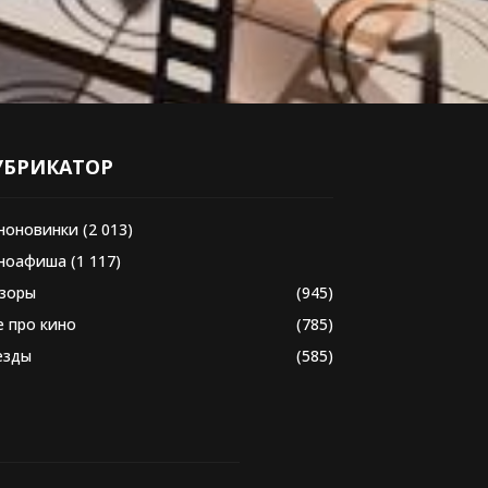
УБРИКАТОР
ноновинки
(2 013)
ноафиша
(1 117)
зоры
(945)
е про кино
(785)
езды
(585)