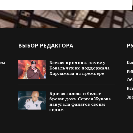
ВЫБОР РЕДАКТОРА
Р
Ки
тем
Веская причина: почему
Ковальчук не поддержала
Ки
Харламова на премьере
Об
Вс
Бритая голова и белые
Зв
брови: дочь Сергея Жукова
напугала фанатов своим
видом