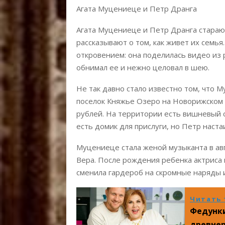
Агата Муцениеце и Петр Дранга
Агата Муцениеце и Петр Дранга стараю
рассказывают о том, как живет их семь
откровением: она поделилась видео из 
обнимал ее и нежно целовал в шею.
Не так давно стало известно том, что 
поселок Княжье Озеро на Новорижском ш
рублей. На территории есть вишневый са
есть домик для прислуги, но Петр наста
Муцениеце стала женой музыканта в авг
Вера. После рождения ребенка актриса
сменила гардероб на скромные наряды 
Читать 
Федунки
древнер