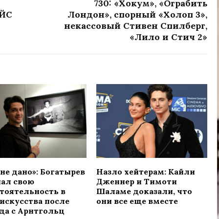
730: «Хокум», «Ограбить
ЕЙС
Лондон», спорный «Холоп 3»,
некассовый Стивен Спилберг,
«Лило и Стич 2»
не дано»: Богатырев
Назло хейтерам: Кайли
нал свою
Дженнер и Тимоти
тоятельность в
Шаламе доказали, что
искусства после
они все еще вместе
да с Арнтгольц