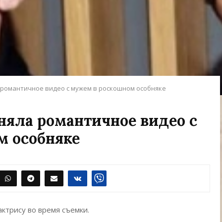
 романтичное видео с мужем в роскошном особняке
няла романтичное видео с
м особняке
ктрису во время съемки.