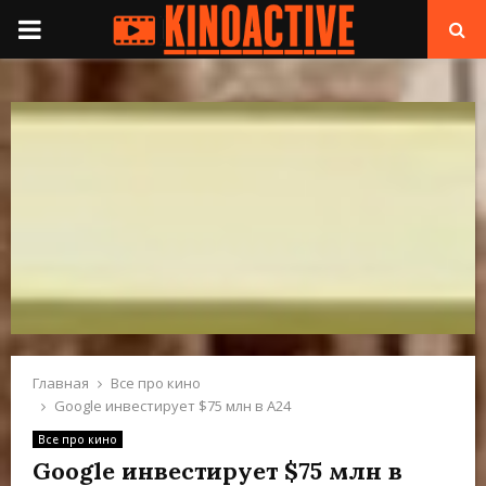
П
Е
Р
В
И
Ч
Н
Главная
Все про кино
Google инвестирует $75 млн в А24
О
Все про кино
Google инвестирует $75 млн в