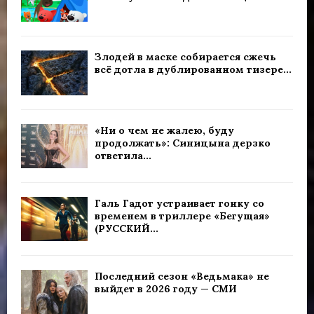
Злодей в маске собирается сжечь
всё дотла в дублированном тизере...
«Ни о чем не жалею, буду
продолжать»: Синицына дерзко
ответила...
Галь Гадот устраивает гонку со
временем в триллере «Бегущая»
(РУССКИЙ...
Последний сезон «Ведьмака» не
выйдет в 2026 году — СМИ