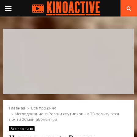
П
Е
Р
В
И
Ч
Н
Главная
Все про кино
Исследование: в России спутниковым ТВ пользуются
почти 26 млн абонентов
О
Все про кино