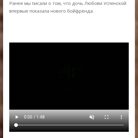
Ранее мы писали о том, что дочь Любови Успенской
впервые показала нового бойфренда.