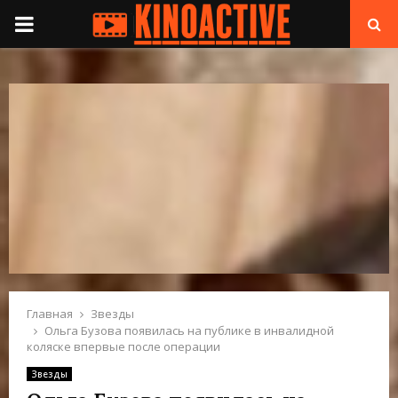
П
Е
Р
В
И
Ч
Н
Главная
Звезды
Ольга Бузова появилась на публике в инвалидной
коляске впервые после операции
О
Звезды