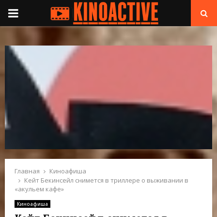
П
Е
Р
В
И
Ч
Н
Главная
Киноафиша
Кейт Бекинсейл снимется в триллере о выживании в
«акульем кафе»
О
Киноафиша