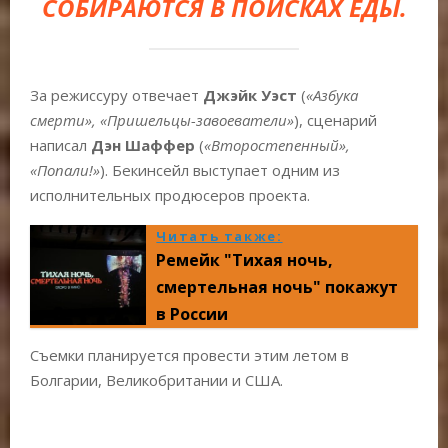
СОБИРАЮТСЯ В ПОИСКАХ ЕДЫ.
За режиссуру отвечает
Джэйк Уэст
(
«Азбука
смерти», «Пришельцы-завоеватели»
), сценарий
написал
Дэн Шаффер
(
«Второстепенный»,
«Попали!»
). Бекинсейл выступает одним из
исполнительных продюсеров проекта.
Читать также:
Ремейк "Тихая ночь,
смертельная ночь" покажут
в России
Съемки планируется провести этим летом в
Болгарии, Великобритании и США.