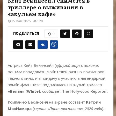
Кейт Бекинсейл снимется в
Е
триллере о выживании в
«акульем кафе»
М
15 мая, 2026
120
Е
ПОДЕЛИТЬСЯ
0
Н
Ю
Актриса Кейт Бекинсейл (
«Другой мир»
), похоже,
решила порадовать любителей разных поджанров
тёмного кино, и в придачу к участию в легендарной
зомби-франшизе, подписалась на акулий триллер
«Белая» (White)
, сообщает The Hollywood Reporter.
Компанию Бекинсейл на экране составит
Кэтрин
МакНамара
(
сериал «Противостояние» 2020 года
).