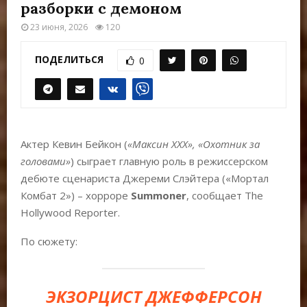
Е
разборки с демоном
23 июня, 2026
120
М
ПОДЕЛИТЬСЯ
0
Е
Н
Актер Кевин Бейкон (
«Максин XXX», «Охотник за
Ю
головами»
) сыграет главную роль в режиссерском
дебюте сценариста Джереми Слэйтера («Мортал
Комбат 2») – хорроре
Summoner
, сообщает The
Hollywood Reporter.
По сюжету:
ЭКЗОРЦИСТ ДЖЕФФЕРСОН