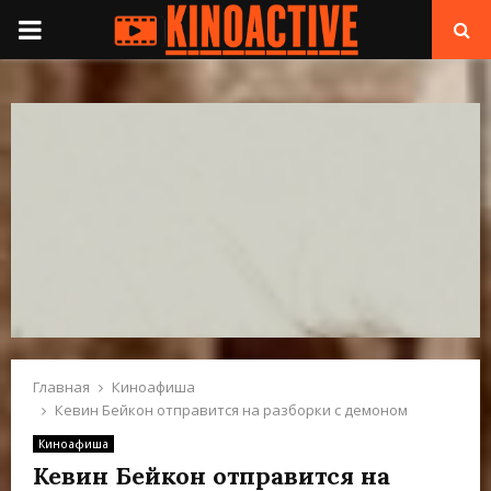
П
Е
Р
В
И
Ч
Н
Главная
Киноафиша
Кевин Бейкон отправится на разборки с демоном
О
Киноафиша
Кевин Бейкон отправится на