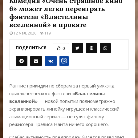
Комедия «Очень страшное кино
Е
6» может легко переиграть
фэнтези «Властелины
М
вселенной» в прокате
12 мая, 2026
119
Е
ПОДЕЛИТЬСЯ
0
Н
Ю
Ранние прикидки по сборам за первый уик-энд
приключенческого фэнтези
«Властелины
вселенной»
— новой попытки полнометражно
экранизировать линейку игрушек и классический
анимационный сериал — не сулят фильму
режиссёра Трэвиса Найта ничего хорошего.
Слабая активность предпродаж билетов позволяет