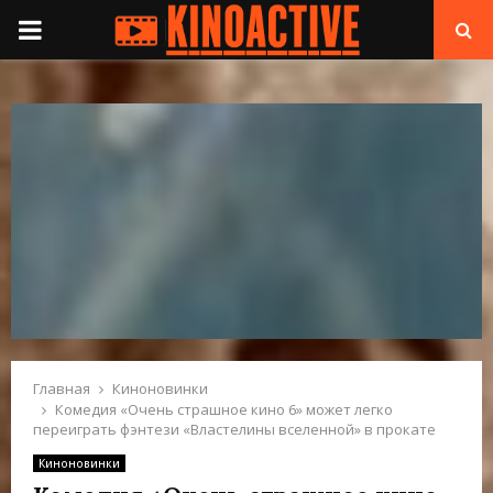
П
Е
Р
В
И
Ч
Н
Главная
Киноновинки
Комедия «Очень страшное кино 6» может легко
переиграть фэнтези «Властелины вселенной» в прокате
О
Киноновинки