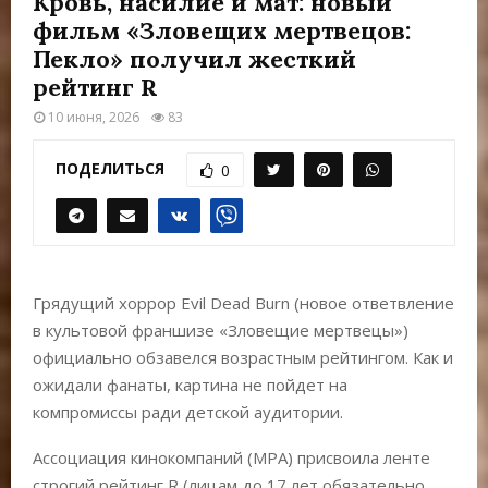
Кровь, насилие и мат: новый
Е
фильм «Зловещих мертвецов:
Пекло» получил жесткий
М
рейтинг R
10 июня, 2026
83
Е
ПОДЕЛИТЬСЯ
0
Н
Ю
Грядущий хоррор Evil Dead Burn (новое ответвление
в культовой франшизе «Зловещие мертвецы»)
официально обзавелся возрастным рейтингом. Как и
ожидали фанаты, картина не пойдет на
компромиссы ради детской аудитории.
Ассоциация кинокомпаний (MPA) присвоила ленте
строгий рейтинг R (лицам до 17 лет обязательно