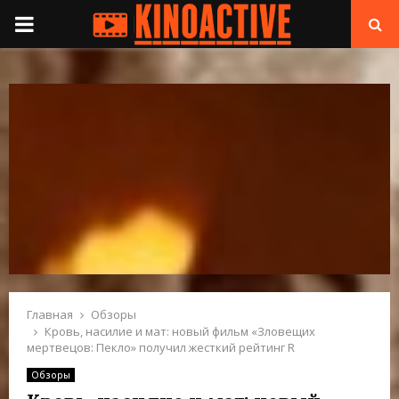
П
Е
Р
В
И
Ч
Н
Главная
Обзоры
Кровь, насилие и мат: новый фильм «Зловещих
мертвецов: Пекло» получил жесткий рейтинг R
О
Обзоры