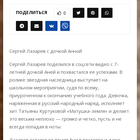
Е
ПОДЕЛИТЬСЯ
0
М
Е
Сергей Лазарев с дочкой Анной
Н
Сергей Лазарев поделился в соцсети видео с 7-
Ю
летней дочкой Аней и похвастался ее успехами. В
ролике звездная наследница выступает на
школьном мероприятии, судя по всему,
приуроченном к окончанию учебного года. Девочка,
наряженная в русский народный наряд, исполняет
хит Татьяны Куртуковой «Матушка-земля» и делает
это весьма неплохо — громко и четко, пусть и не
всегда попадая в ноты.
Лазарев остался от пения Ани в восторге и даже