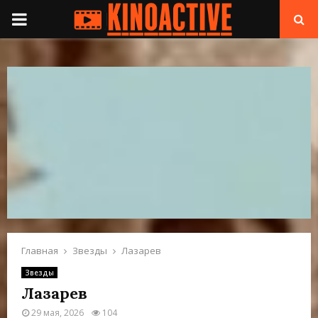
П
Е
Р
В
И
Ч
Н
Главная
Звезды
Лазарев
Звезды
О
Лазарев
29 мая, 2026
104