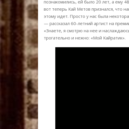
познакомились, ей было 20 лет, а ему 48
вот теперь Кай Метов признался, что на
этому идет. Просто у нас была некоторая
— рассказал 60-летний артист на премии
«Знаете, я смотрю на нее и наслаждаюсь
трогательно и нежно: «Мой Кайратик».