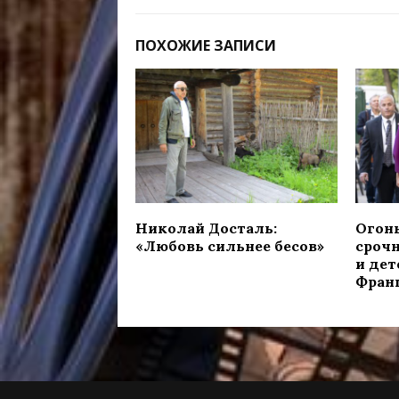
ПОХОЖИЕ ЗАПИСИ
Николай Досталь:
Огонь
«Любовь сильнее бесов»
срочн
и дет
Фран