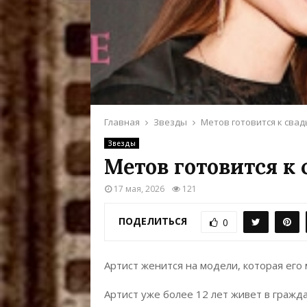
Главная
Звезды
Метов готовится к свад
Звезды
Метов готовится к 
17 мая, 2026
121
ПОДЕЛИТЬСЯ
0
Артист женится на модели, которая его 
Артист уже более 12 лет живет в гражд