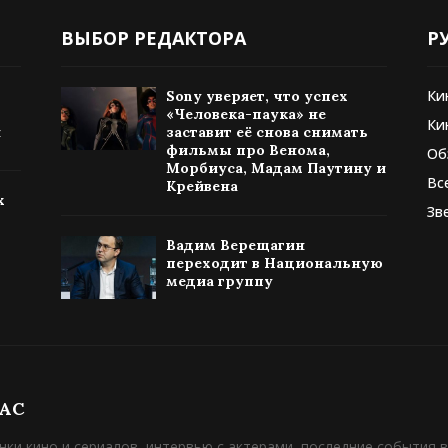
ВЫБОР РЕДАКТОРА
Р
Ки
Sony уверяет, что успех
«Человека-паука» не
Ки
я
заставит её снова снимать
фильмы про Венома,
Об
Морбиуса, Мадам Паутину и
Вс
Крейвена
х
Зв
Вадим Верещагин
переходит в Национальную
медиа группу
НАС
нки кино и сериалов, интервью с актерами, последние события в