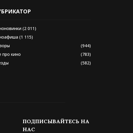
УБРИКАТОР
ноновинки
(2 011)
ноафиша
(1 115)
зоры
(944)
е про кино
(783)
езды
(582)
ПОДПИСЫВАЙТЕСЬ НА
НАС