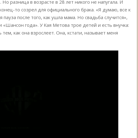
. Но разница в возрасте в 28 лет никого не напугала. И
конец-то созрел для официального брака. «Я думаю, все к
 пауза после того, как ушла мама. Но свадьба случится»,
 «Шансон года». У Кая Метова трое детей и есть внучка:
 тем, как она взрослеет. Она, кстати, называет меня