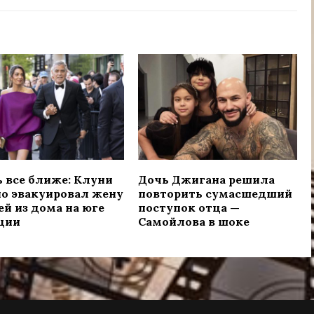
 все ближе: Клуни
Дочь Джигана решила
о эвакуировал жену
повторить сумасшедший
ей из дома на юге
поступок отца —
ции
Самойлова в шоке