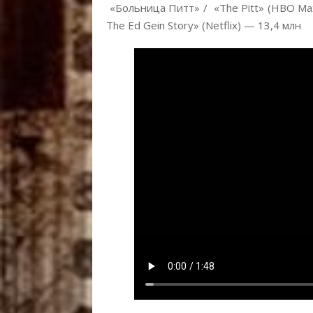
«Больница Питт» / «The Pitt» (HBO Max
The Ed Gein Story» (Netflix) — 13,4 млн