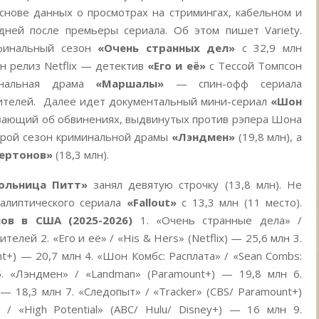
снове данных о просмотрах на стримингах, кабельном и
ней после премьеры сериала. Об этом пишет Variety.
финальный сезон
«Очень странных дел»
с 32,9 млн
н релиз Netflix — детектив
«Его и её»
с Тессой Томпсон
минальная драма
«Маршалы»
— спин-офф сериала
рителей. Далее идет документальный мини-сериал
«Шон
ывающий об обвинениях, выдвинутых против рэпера Шона
орой сезон криминальной драмы
«Лэндмен»
(19,8 млн), а
ертонов»
(18,3 млн).
ольница Питт»
занял девятую строчку (13,8 млн). Не
алиптического сериала
«Fallout»
с
13,3 млн (11 место).
ов в США (2025-2026)
1. «Очень странные дела» /
ителей 2. «Его и её» / «His & Hers» (Netflix) — 25,6 млн 3.
t+) — 20,7 млн 4. «Шон Комбс: Расплата» / «Sean Combs:
 5. «Лэндмен» / «Landman» (Paramount+) — 19,8 млн 6.
 — 18,3 млн 7. «Следопыт» / «Tracker» (CBS/ Paramount+)
/ «High Potential» (ABC/ Hulu/ Disney+) — 16 млн 9.