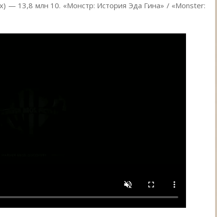
) — 13,8 млн 10. «Монстр: История Эда Гина» / «Monster: