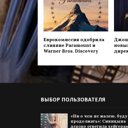
Еврокомиссия одобрила
Джош
слияние Paramount и
новы
Warner Bros. Discovery
дирек
ВЫБОР ПОЛЬЗОВАТЕЛЯ
«Ни о чем не жалею, буду
продолжать»: Синицына
дерзко ответила хейтерам