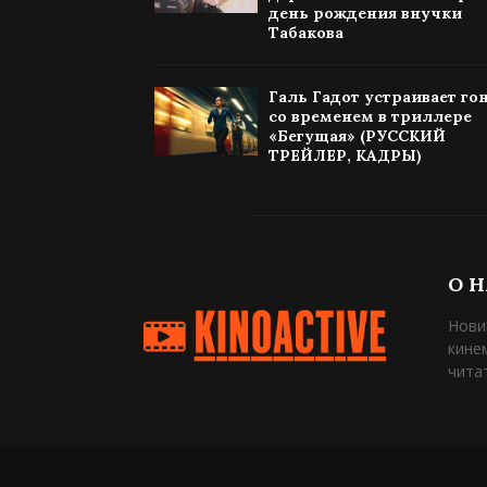
день рождения внучки
Табакова
Галь Гадот устраивает го
со временем в триллере
«Бегущая» (РУССКИЙ
ТРЕЙЛЕР, КАДРЫ)
О 
Нови
кине
чита