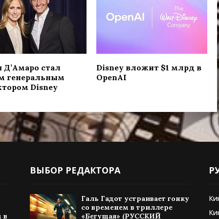
 Д’Амаро стал
Disney вложит $1 млрд в
м генеральным
OpenAI
тором Disney
ВЫБОР РЕДАКТОРА
Р
Ки
Галь Гадот устраивает гонку
со временем в триллере
Ки
 в
«Бегущая» (РУССКИЙ