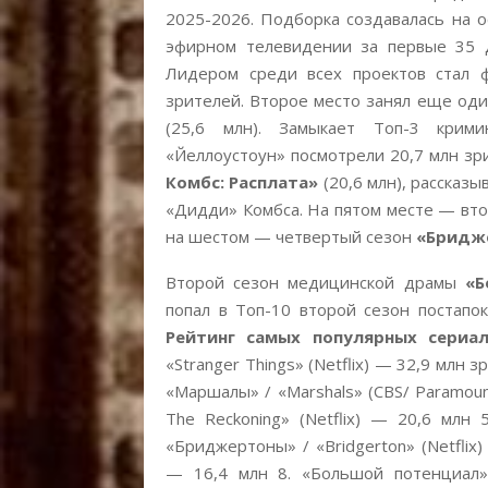
2025-2026. Подборка создавалась на о
эфирном телевидении за первые 35 д
Лидером среди всех проектов стал 
зрителей. Второе место занял еще оди
(25,6 млн). Замыкает Топ-3 кри
«Йеллоустоун» посмотрели 20,7 млн з
Комбс: Расплата»
(20,6 млн), рассказ
«Дидди» Комбса. На пятом месте — вт
на шестом — четвертый сезон
«Бридж
Второй сезон медицинской драмы
«Б
попал в Топ-10 второй сезон постапок
Рейтинг самых популярных сериал
«Stranger Things» (Netflix) — 32,9 млн зр
«Маршалы» / «Marshals» (CBS/ Paramoun
The Reckoning» (Netflix) — 20,6 млн
«Бриджертоны» / «Bridgerton» (Netflix)
— 16,4 млн 8. «Большой потенциал» 