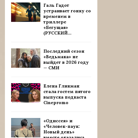
Галь Гадот
устраивает гонку со
временем в
триллере
«Бегущая»
(РУССКИЙ...
Последний сезон
«Ведьмака» не
выйдет в 2026 году
— СМИ
Елена Гликман
стала гостем пятого
выпуска подкаста
Cinepromo
«Одиссея» и
«Человек-паук:
Новый день»
вместе оказались