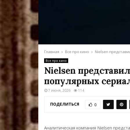
Главная
Все про кино
Nielsen представи
Все про кино
Nielsen представи
популярных сериал
7 июня, 2026
114
ПОДЕЛИТЬСЯ
0
Аналитическая компания Nielsen предст