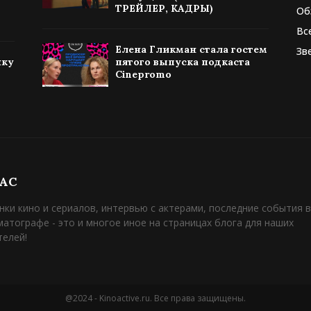
ТРЕЙЛЕР, КАДРЫ)
Об
Вс
Елена Гликман стала гостем
Зв
нку
пятого выпуска подкаста
Cinepromo
НАС
нки кино и сериалов, интервью с актерами, последние события в
матографе - это и многое иное на страницах блога для наших
телей!
@2024 - Kinoactive.ru. Все права защищены.