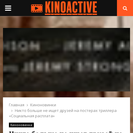
П
Е
Р
В
И
Ч
Н
Главная
Киноновинки
Никто больше не ищет друзей на постерах триллера
«Социальная расплата»
О
Киноновинки