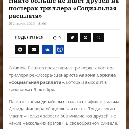
Никто больше не ищет друзей на
Е
постерах триллера «Социальная
расплата»
М
2 июля, 2026
66
Е
ПОДЕЛИТЬСЯ
0
Н
Ю
Columbia Pictures представила три первых постера
триллера режиссёра-сценариста
Аарона Соркина
«Социальная расплата»
, который выходит в
кинопрокат 9 октября.
Плакаты своим дизайном отсылают к афише фильма
Дэвида Финчера «Социальная сеть». Тогда слоган
гласил: «Нельзя завести 500 миллионов друзей, не
нажив нескольких врагов». В своеобразном сиквеле,