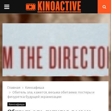
П
Е
Р
В
И
Ч
Н
Главная
Киноафиша
Обитель зла, кажется, весьма обитаема: постеры и
фичуретка будущей экранизации
О
Киноафиша