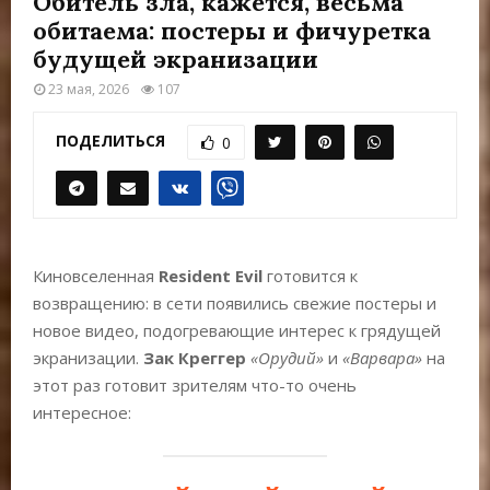
Обитель зла, кажется, весьма
Е
обитаема: постеры и фичуретка
будущей экранизации
М
23 мая, 2026
107
Е
ПОДЕЛИТЬСЯ
0
Н
Ю
Киновселенная
Resident Evil
готовится к
возвращению: в сети появились свежие постеры и
новое видео, подогревающие интерес к грядущей
экранизации.
Зак Креггер
«Орудий»
и
«Варвара»
на
этот раз готовит зрителям что-то очень
интересное: