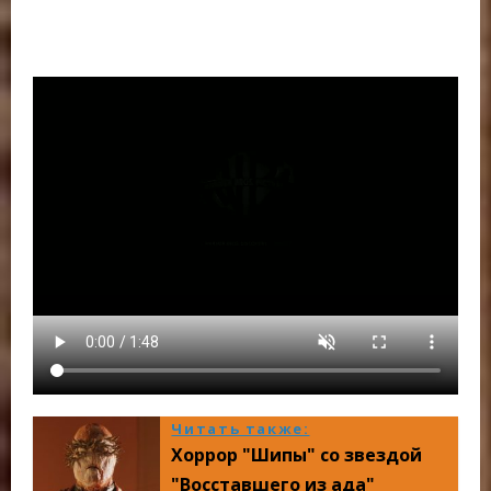
Читать также:
Хоррор "Шипы" со звездой
"Восставшего из ада"