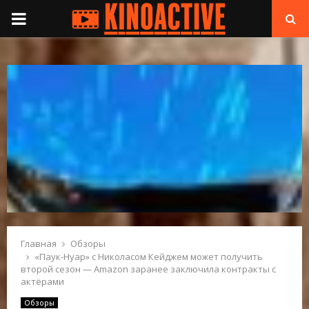
П
Е
Р
В
И
Ч
Н
Главная
Обзоры
«Паук-Нуар» с Николасом Кейджем может получить
второй сезон — Amazon заранее заключила контракты с
О
актёрами
Обзоры