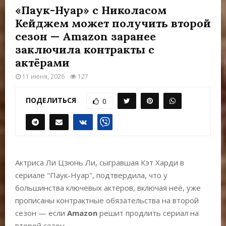
Е
«Паук-Нуар» с Николасом
Кейджем может получить второй
М
сезон — Amazon заранее
заключила контракты с
Е
актёрами
11 июня, 2026
127
Н
ПОДЕЛИТЬСЯ
0
Ю
Актриса Ли Цзюнь Ли, сыгравшая Кэт Харди в
сериале "Паук-Нуар", подтвердила, что у
большинства ключевых актёров, включая неё, уже
прописаны контрактные обязательства на второй
сезон — если
Amazon
решит продлить сериал на
второй сезон.