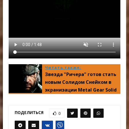
Читать также:
Звезда "Ричера" готов стать
новым Солидом Снейком в
экранизации Metal Gear Solid
ПОДЕЛИТЬСЯ
0