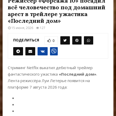
Режиссёр «Форсажа 10» посадил
Е
всё человечество под домашний
арест в трейлере ужастика
М
«Последний дом»
15 июня, 2026
127
Е
ПОДЕЛИТЬСЯ
0
Н
Ю
Стриминг Netflix выкатил дебютный трейлер
фантастического ужастика
«Последний дом»
.
Лента режиссёра Луи Летерье появится на
платформе 7 августа 2026 года: