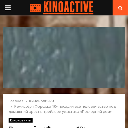
П
Е
Р
В
И
Ч
Н
Главная
Киноновинки
Режиссёр «Форсажа 10» посадил всё человечество под
домашний арест в трейлере ужастика «Последний дом»
О
Киноновинки