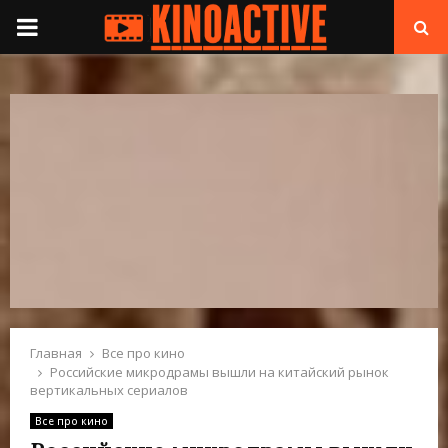
П
Е
Р
В
И
Ч
Н
Главная
Все про кино
Российские микродрамы вышли на китайский рынок
вертикальных сериалов
О
Все про кино