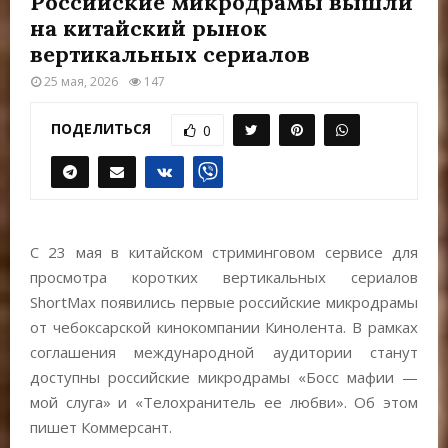
Российские микродрамы вышли
Е
на китайский рынок
вертикальных сериалов
М
25 мая, 2026
147
Е
ПОДЕЛИТЬСЯ
0
Н
Ю
С 23 мая в китайском стриминговом сервисе для
просмотра коротких вертикальных сериалов
ShortMax появились первые российские микродрамы
от чебоксарской кинокомпании Кинолента. В рамках
соглашения международной аудитории станут
доступны российские микродрамы «Босс мафии —
мой слуга» и «Телохранитель ее любви». Об этом
пишет Коммерсант.