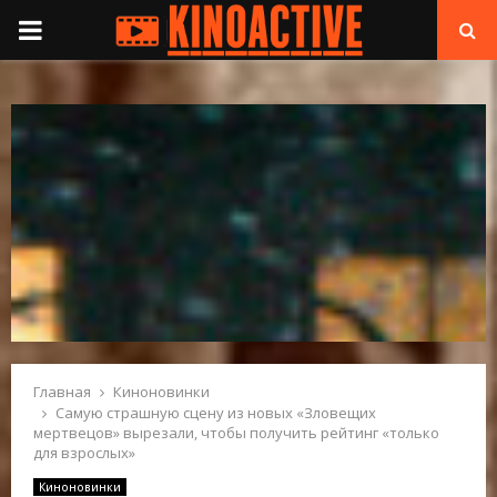
П
Е
Р
В
И
Ч
Н
Главная
Киноновинки
Самую страшную сцену из новых «Зловещих
мертвецов» вырезали, чтобы получить рейтинг «только
О
для взрослых»
Киноновинки