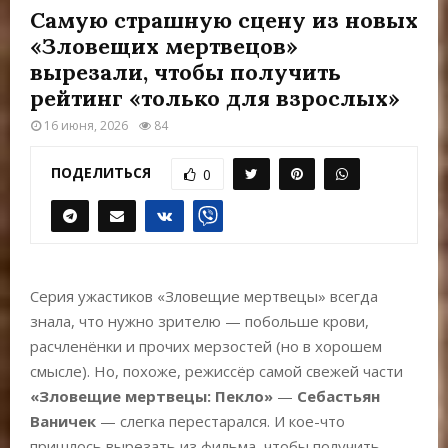
Е
Самую страшную сцену из новых
«Зловещих мертвецов»
М
вырезали, чтобы получить
рейтинг «только для взрослых»
Е
16 июня, 2026
84
Н
ПОДЕЛИТЬСЯ
0
Ю
Серия ужастиков «Зловещие мертвецы» всегда
знала, что нужно зрителю — побольше крови,
расчленёнки и прочих мерзостей (но в хорошем
смысле). Но, похоже, режиссёр самой свежей части
«Зловещие мертвецы: Пекло»
—
Себастьян
Ваничек
— слегка перестарался. И кое-что
пришлось вырезать из фильма, чтобы получить