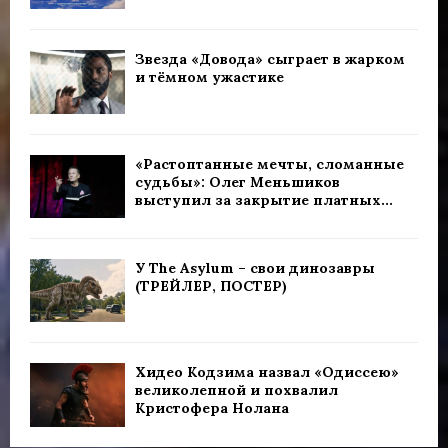
Звезда «Довода» сыграет в жарком
и тёмном ужастике
«Растоптанные мечты, сломанные
судьбы»: Олег Меньшиков
выступил за закрытие платных...
У The Asylum – свои динозавры
(ТРЕЙЛЕР, ПОСТЕР)
Хидео Кодзима назвал «Одиссею»
великолепной и похвалил
Кристофера Нолана