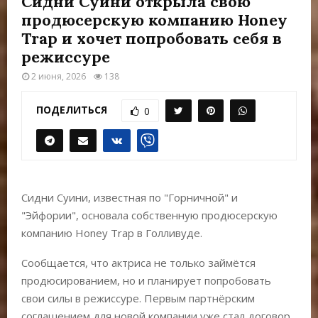
Сидни Суини открыла свою
Е
продюсерскую компанию Honey
Trap и хочет попробовать себя в
М
режиссуре
2 июня, 2026
138
Е
ПОДЕЛИТЬСЯ
0
Н
Ю
Сидни Суини, известная по "Горничной" и
"Эйфории", основала собственную продюсерскую
компанию Honey Trap в Голливуде.
Сообщается, что актриса не только займётся
продюсированием, но и планирует попробовать
свои силы в режиссуре. Первым партнёрским
соглашением для новой компании уже стал договор