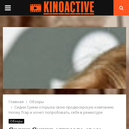
П
Е
Р
В
И
Ч
Н
Главная
Обзоры
Сидни Суини открыла свою продюсерскую компанию
Honey Trap и хочет попробовать себя в режиссуре
О
Обзоры