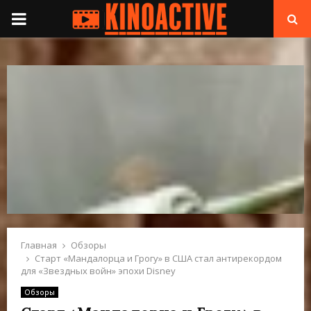
П
Е
Р
В
И
Ч
Н
Главная
Обзоры
Старт «Мандалорца и Грогу» в США стал антирекордом
для «Звездных войн» эпохи Disney
О
Обзоры