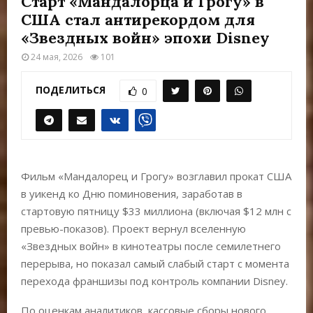
Старт «Мандалорца и Грогу» в
Е
США стал антирекордом для
«Звездных войн» эпохи Disney
М
24 мая, 2026
101
Е
ПОДЕЛИТЬСЯ
0
Н
Ю
Фильм «Мандалорец и Грогу» возглавил прокат США
в уикенд ко Дню поминовения, заработав в
стартовую пятницу $33 миллиона (включая $12 млн с
превью-показов). Проект вернул вселенную
«Звездных войн» в кинотеатры после семилетнего
перерыва, но показал самый слабый старт с момента
перехода франшизы под контроль компании Disney.
По оценкам аналитиков, кассовые сборы нового