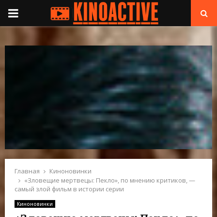
П
Е
Р
В
И
Ч
Н
Главная
Киноновинки
«Зловещие мертвецы: Пекло», по мнению критиков, —
самый злой фильм в истории серии
О
Киноновинки