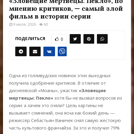
«Зловещие мертвецы: Пекло», по
Е
мнению критиков, — самый злой
фильм в истории серии
М
9 июля, 2026
60
Е
ПОДЕЛИТЬСЯ
0
Н
Ю
Одна из голливудских новинок этих выходных
получила одобрение критиков. В отличие от
диснеевской «Моаны», ужастик
«Зловещие
мертвецы: Пекло»
хотя бы не вызвал вопросов из
серии: а зачем это сняли? Цель картины не
вызывает сомнений, она ясна как божий день —
режиссёр Себастьян Ваничек снял самую жестокую
часть культового франчайза. За это и получил 79%