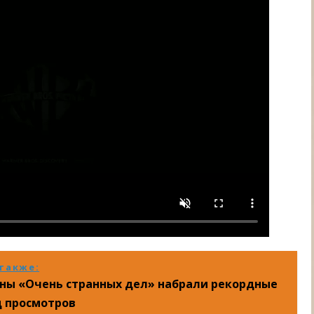
также:
оны «Очень странных дел» набрали рекордные
д просмотров