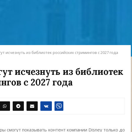
ут исчезнуть из библиотек российских стримингов с 2027 года
ут исчезнуть из библиотек
нгов с 2027 года
ы смогут показывать контент компании Disney только до