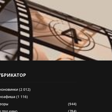
УБРИКАТОР
ноновинки
(2 012)
ноафиша
(1 116)
зоры
(944)
е про кино
(784)