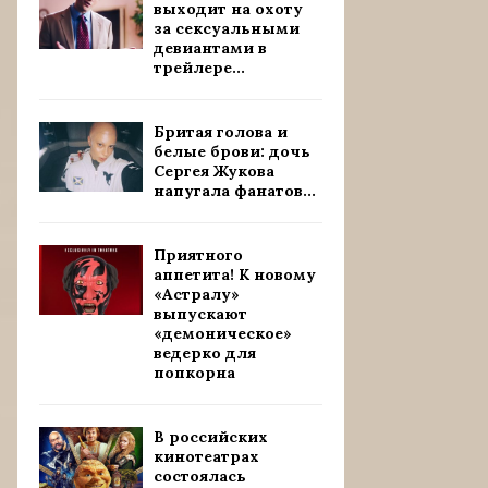
выходит на охоту
за сексуальными
девиантами в
трейлере...
Бритая голова и
белые брови: дочь
Сергея Жукова
напугала фанатов...
Приятного
аппетита! К новому
«Астралу»
выпускают
«демоническое»
ведерко для
попкорна
В российских
кинотеатрах
состоялась