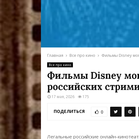
Главная
Все про кино
Фильмы Disney мог
Все про кино
Фильмы Disney мог
российских стрими
17 мая, 2026
175
ПОДЕЛИТЬСЯ
0
Легальные российские онлайн-кинотеатр