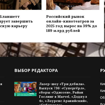
 Бланшетт
Российский рынок
ирует завершить
онлайн-кинотеатров за
скую карьеру
2025 год вырос на 39% до
189 млрд рублей
ВЫБОР РЕДАКТОРА
Р
Ки
ея
Лазер-шоу «Три дебила».
Выпуск 736: «Супергёрл»,
Ки
сборы «Одиссеи», Райан
Гослинг в Marvel, «Дэдпул
Об
4», «Лоуренс Аравийский»,
Вс
«Сибириада»