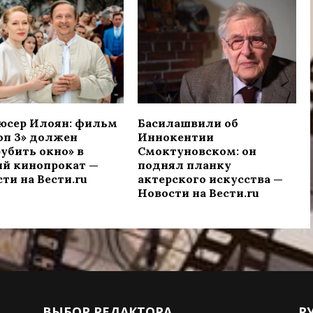
юсер Илоян: фильм
Басилашвили об
оп 3» должен
Иннокентии
убить окно» в
Смоктуновском: он
ий кинопрокат —
поднял планку
ти на Вести.ru
актерского искусства —
Новости на Вести.ru
ВЫБОР РЕДАКТОРА
Р