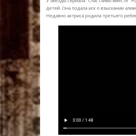
У звезды сериала "Счастливы вместе" Н
детей. Она подала иск о взыскании алим
Недавно актриса родила третьего ребен