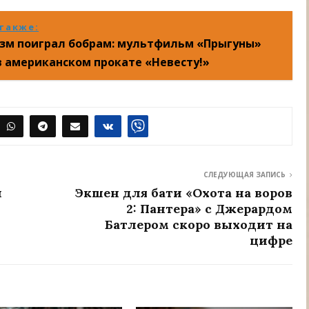
также:
м поиграл бобрам: мультфильм «Прыгуны»
в американском прокате «Невесту!»
СЛЕДУЮЩАЯ ЗАПИСЬ
л
Экшен для бати «Охота на воров
2: Пантера» с Джерардом
Батлером скоро выходит на
цифре