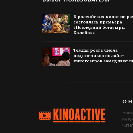
В российских кинотеатра
состоялась премьера
«Последний богатырь.
Колобок»
Темпы роста числа
подписчиков онлайн-
кинотеатров замедляютс
О 
Нови
кине
чита