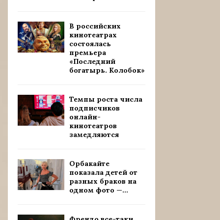
В российских
кинотеатрах
состоялась
премьера
«Последний
богатырь. Колобок»
Темпы роста числа
подписчиков
онлайн-
кинотеатров
замедляются
Орбакайте
показала детей от
разных браков на
одном фото —...
Френдо все-таки