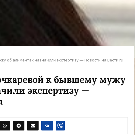
жу об алиментах назначили экспертизу — Новости на Вести.ru
очкаревой к бывшему мужу
ачили экспертизу —
u