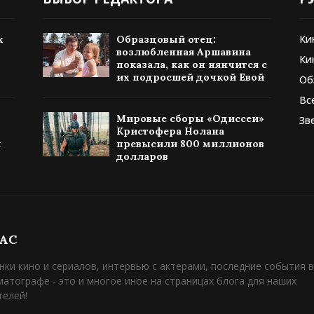
Ки
х
Образцовый отец:
возлюбленная Аршавина
Ки
показала, как он нянчится с
их подросшей дочкой Евой
Об
Вс
Мировые сборы «Одиссеи»
Зв
Кристофера Нолана
я
превысили 800 миллионов
долларов
НАС
нки кино и сериалов, интервью с актерами, последние события в
матографе - это и многое иное на страницах блога для наших
телей!