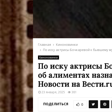
Главная
Киноновинки
По иску актрисы Бочкаревой к бывшему му
Киноновинки
По иску актрисы Б
об алиментах назн
Новости на Вести.r
23 января, 2025
381
ПОДЕЛИТЬСЯ
0