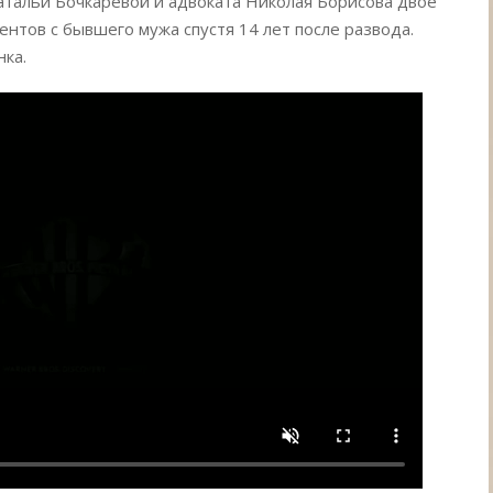
атальи Бочкаревой и адвоката Николая Борисова двое
ентов с бывшего мужа спустя 14 лет после развода.
ка.