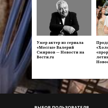
Умер актер из сериала
Прод
«Мосгаз» Валерий
«Хол
Смирнов — Новости на
«прор
Вести.ru
летн
Новос
ВЫБОР ПОЛЬЗОВАТЕЛЯ