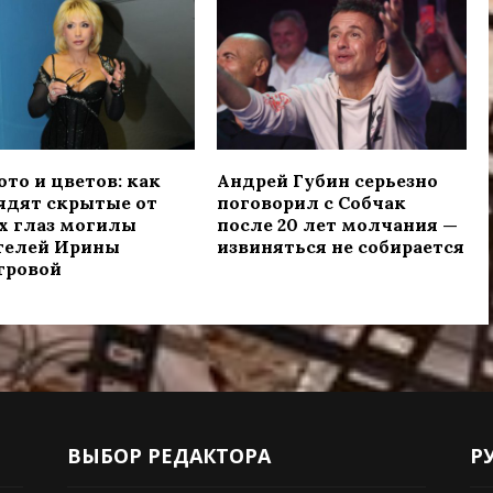
ото и цветов: как
Андрей Губин серьезно
ядят скрытые от
поговорил с Собчак
х глаз могилы
после 20 лет молчания —
телей Ирины
извиняться не собирается
гровой
ВЫБОР РЕДАКТОРА
Р