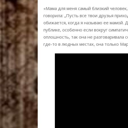
«Мама для меня самый близкий человек, 
говорила: „Пусть все твои друзья прихо
обижается, когда я называю ее мамой. Д
публике, особенно если вокруг симпати
оплошность, так она не разговаривала с
где-то в людных местах, она только Ма