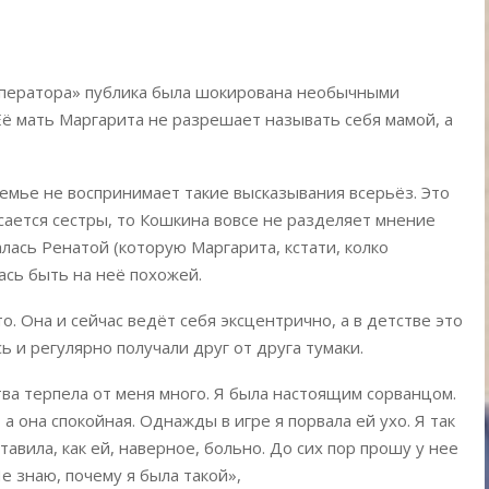
ператора» публика была шокирована необычными
ё мать Маргарита не разрешает называть себя мамой, а
 семье не воспринимает такие высказывания всерьёз. Это
асается сестры, то Кошкина вовсе не разделяет мнение
лась Ренатой (которую Маргарита, кстати, колко
лась быть на неё похожей.
. Она и сейчас ведёт себя эксцентрично, а в детстве это
 и регулярно получали друг от друга тумаки.
тва терпела от меня много. Я была настоящим сорванцом.
а она спокойная. Однажды в игре я порвала ей ухо. Я так
тавила, как ей, наверное, больно. До сих пор прошу у нее
е знаю, почему я была такой»,