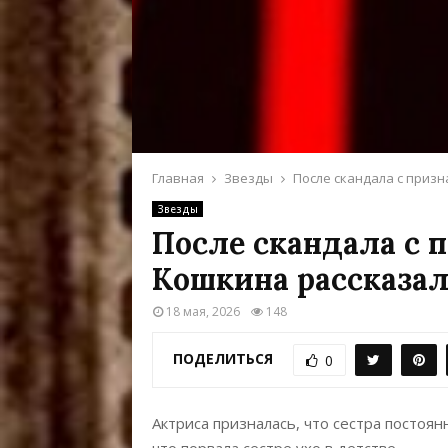
Главная
Звезды
После скандала с призн
Звезды
После скандала с 
Кошкина рассказал
18 мая, 2026
148
ПОДЕЛИТЬСЯ
0
Актриса призналась, что сестра постоян
что порвала сестре ухо в детстве