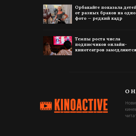
Орбакайте показала дете
от разных браков на одн
фото — редкий кадр
Темпы роста числа
подписчиков онлайн-
кинотеатров замедляютс
О 
Нови
кине
чита