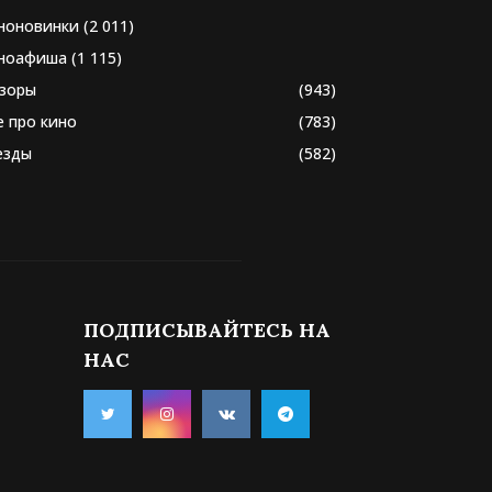
ноновинки
(2 011)
ноафиша
(1 115)
зоры
(943)
е про кино
(783)
езды
(582)
ПОДПИСЫВАЙТЕСЬ НА
НАС