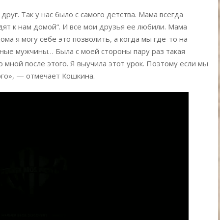
друг. Так у нас было с самого детства. Мама всегда
дят к нам домой“. И все мои друзья ее любили. Мама
ома я могу себе это позволить, а когда мы где-то на
чные мужчины… Была с моей стороны пару раз такая
о мной после этого. Я выучила этот урок. Поэтому если мы
рго», — отмечает Кошкина.