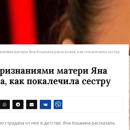
аниями матери Яна Кошкина рассказала, как покалечила сестру
признаниями матери Яна
а, как покалечила сестру
но страдала от нее в детстве. Яна Кошкина рассказала,