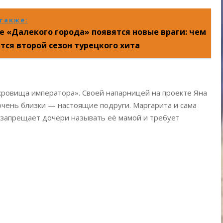
также:
е «Далекого города» появятся новые враги: чем
тся второй сезон турецкого хита
кровища императора». Своей напарницей на проекте Яна
очень близки — настоящие подруги. Маргарита и сама
а запрещает дочери называть её мамой и требует