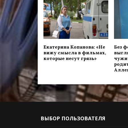
Екатерина Копанова: «Не
Без ф
вижу смысла в фильмах,
выгл
которые несут грязь»
чужи
роди
Алле
ВЫБОР ПОЛЬЗОВАТЕЛЯ