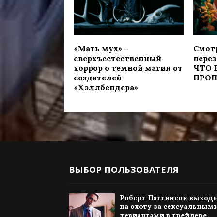
«Мать мух» –
Смот
сверхъестественный
перез
хоррор о темной магии от
ЧТО 
создателей
ПРО
«Хэллбендера»
ВЫБОР ПОЛЬЗОВАТЕЛЯ
Роберт Паттинсон выход
на охоту за сексуальным
девиантами в трейлере