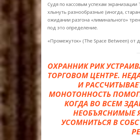
Судя по кассовым успехам экранизации 
хлынуть разнообразные (иногда, стара
ожидании разгона «лиминального» тре
под это определение.
«Промежуток» (The Space Between) от
ОХРАННИК РИК УСТРАИВ
ТОРГОВОМ ЦЕНТРЕ. НЕД
И РАССЧИТЫВАЕ
МОНОТОННОСТЬ ПОМОГУ
КОГДА ВО ВСЕМ ЗД
НЕОБЪЯСНИМЫЕ Я
УСОМНИТЬСЯ В СОБС
Р