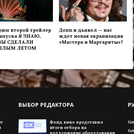
рим второй трейлер
Депп и дьявол — нас
апуска Я ЗНАЮ,
ждет новая экранизация
ВЫ СДЕЛАЛИ
«Мастера и Маргариты»?
ШЛЫМ ЛЕТОМ
ВЫБОР РЕДАКТОРА
Р
Ки
ит
Фонд кино представил
и
итоги отбора на
Ки
поддержание оборудования