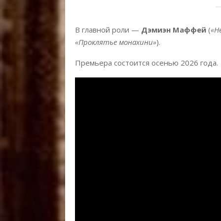
В главной роли —
Дэмиэн Маффей
(
«Н
«Проклятье монахини»
).
Премьера состоится осенью 2026 года.