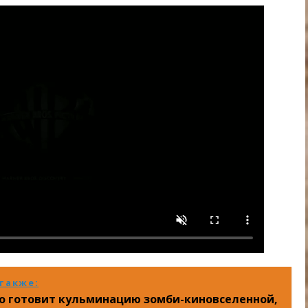
также:
хо готовит кульминацию зомби-киновселенной,