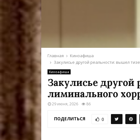
Главная
Киноафиша
Закулисье другой реальности: вышел тиз
Киноафиша
Закулисье другой 
лиминального хорр
29 июня, 2026
86
ПОДЕЛИТЬСЯ
0