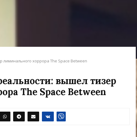
ер лиминального хоррора The Space Between
реальности: вышел тизер
ора The Space Between