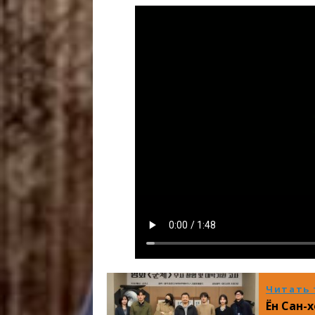
Читать 
Ён Сан-