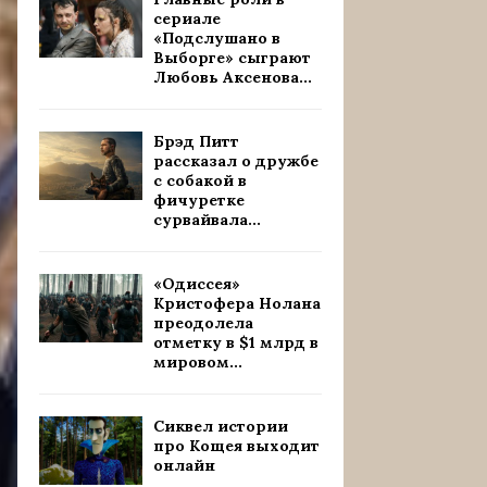
сериале
«Подслушано в
Выборге» сыграют
Любовь Аксенова...
Брэд Питт
рассказал о дружбе
с собакой в
фичуретке
сурвайвала...
«Одиссея»
Кристофера Нолана
преодолела
отметку в $1 млрд в
мировом...
Сиквел истории
про Кощея выходит
онлайн