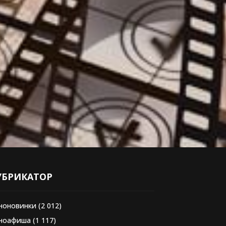
УБРИКАТОР
ноновинки
(2 012)
ноафиша
(1 117)