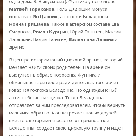
одна дома 3. Выпускной»). Фунтика у него играет
Матвей Тараканов
. Роль Дядюшки Мокуса
исполняет
Ян Цапник
, а госпожи Беладонны —
Нонна Гришаева
. Также в актёрском составе Ева
Смирнова,
Роман Курцын
, Юрий Гальцев, Максим
Лагашкин, Вадим Галыгин,
Валентина Ляпина
и
другие.
В центре истории юный цирковой артист, который
мечтает найти своих родителей. На арене он
выступает в образе поросёнка Фунтика и
обманывает зрителей ради денег, как того хочет
коварная госпожа Беладонна. Но однажды юный
артист сбегает из цирка. Тогда Беладонна
отправляет за ним преследователей, чтобы вернуть
мальчика обратно. А он встречает новых друзей,
вместе с которыми спасается от прихвостней
Беладонны, создаёт свою цирковую труппу и ищет
родителей.