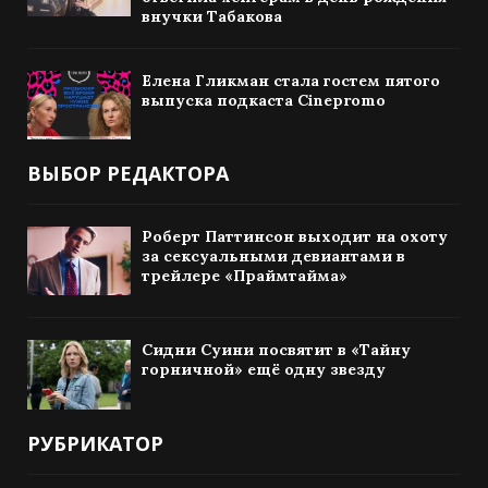
внучки Табакова
Елена Гликман стала гостем пятого
выпуска подкаста Cinepromo
ВЫБОР РЕДАКТОРА
Роберт Паттинсон выходит на охоту
за сексуальными девиантами в
трейлере «Праймтайма»
Сидни Суини посвятит в «Тайну
горничной» ещё одну звезду
РУБРИКАТОР