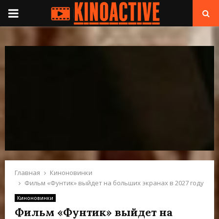
П
Е
Р
В
И
Ч
Н
Главная
Киноновинки
Фильм «Фунтик» выйдет на больших экранах в 2027 году
О
Киноновинки
Фильм «Фунтик» выйдет на