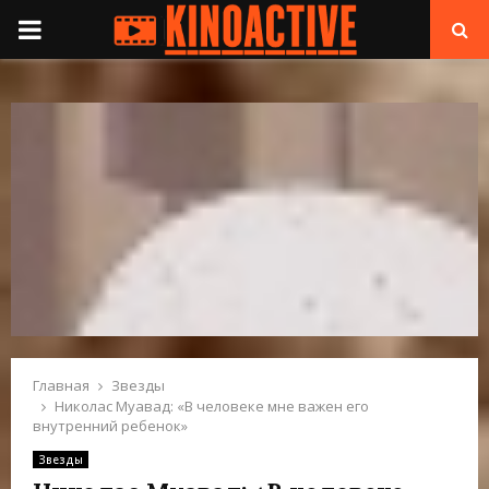
П
Е
Р
В
И
Ч
Н
Главная
Звезды
Николас Муавад: «В человеке мне важен его
внутренний ребенок»
О
Звезды