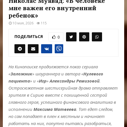
Николас Муавад: «В человеке
Е
мне важен его внутренний
ребенок»
М
10 мая, 2026
115
Е
ПОДЕЛИТЬСЯ
0
Н
Ю
На Кинопоиске продолжается показ сериала
«
Заложник
» шоураннера и автора «
Нулевого
пациента
» и «
Игр
»
Александры Ремизовой
.
Остросюжетная шестисерийная драма отправляет
зрителя в Сирию вместе с похищенной сестрой
главного героя, успешного финансового аналитика в
исполнении
Максима Матвеева
. Тот едет следом,
но сам попадает в плен к местным и начинает
работать на них, попутно пытаясь разобраться,