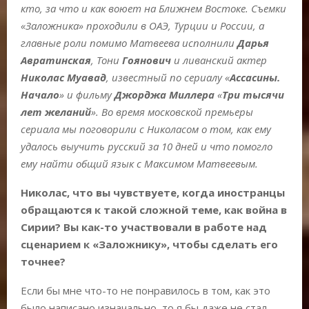
кто, за что и как воюет на Ближнем Востоке. Съемки
«Заложника» проходили в ОАЭ, Турции и России, а
главные роли помимо Матвеева исполнили
Дарья
Авратинская
, Тони
Гоянович
и ливанский актер
Николас Муавад
, известный по сериалу «
Ассасины.
Начало
» и фильму
Джорджа Миллера
«
Три тысячи
лет желаний
». Во время московской премьеры
сериала мы поговорили с Николасом о том, как ему
удалось выучить русский за 10 дней и что помогло
ему найти общий язык с Максимом Матвеевым.
Николас, что вы чувствуете, когда иностранцы
обращаются к такой сложной теме, как война в
Сирии? Вы как-то участвовали в работе над
сценарием к «Заложнику», чтобы сделать его
точнее?
Если бы мне что-то не понравилось в том, как это
было написано изначально, то я бы даже не стал